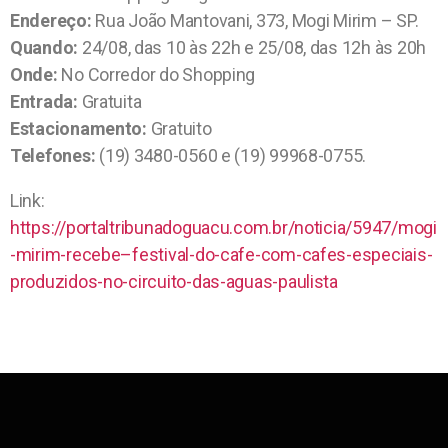
Endereço:
Rua João Mantovani, 373, Mogi Mirim – SP.
Quando:
24/08, das 10 às 22h e 25/08, das 12h às 20h
Onde:
No Corredor do Shopping
Entrada:
Gratuita
Estacionamento:
Gratuito
Telefones:
(19) 3480-0560 e (19) 99968-0755.
Link:
https://portaltribunadoguacu.com.br/noticia/5947/mogi
-mirim-recebe–festival-do-cafe-com-cafes-especiais-
produzidos-no-circuito-das-aguas-paulista