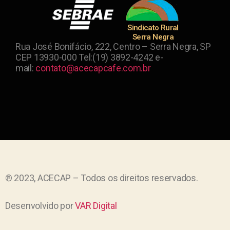
Sindicato Rural
Serra Negra
Rua José Bonifácio, 222, Centro – Serra Negra, SP
CEP 13930-000 Tel:(19) 3892-4242 e-
mail:
contato@acecapcafe.com.br
® 2023, ACECAP – Todos os direitos reservados.
Desenvolvido por
VAR Digital