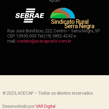
Apoio
Sindicato Rural
Serra Negra
Rua José Bonifácio, 222, Centro – Serra Negra, SP
CEP 13930-000 Tel:(19) 3892-4242 e-
mail:
contato@acecapcafe.com.br
® 2023, ACECAP – Todos os direitos reservados.
Desenvolvido por
VAR Digital