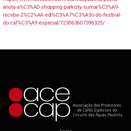
anota-a%C3%AD-shopping-parkcity-sumar%C3%A9-
recebe-2%C2%AA-edi%C3%A7%C3%A3o-do-festival-
do-caf%C3%A9-especial/723063607396325/