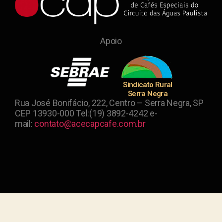
Apoio
Sindicato Rural
Serra Negra
Rua José Bonifácio, 222, Centro – Serra Negra, SP
CEP 13930-000 Tel:(19) 3892-4242 e-
mail:
contato@acecapcafe.com.br