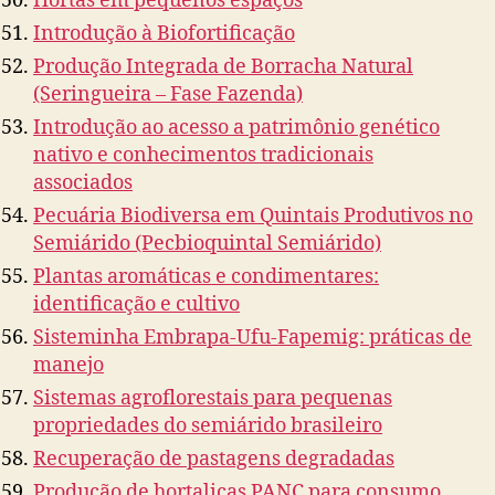
Hortas em pequenos espaços
Introdução à Biofortificação
Produção Integrada de Borracha Natural
(Seringueira – Fase Fazenda)
Introdução ao acesso a patrimônio genético
nativo e conhecimentos tradicionais
associados
Pecuária Biodiversa em Quintais Produtivos no
Semiárido (Pecbioquintal Semiárido)
Plantas aromáticas e condimentares:
identificação e cultivo
Sisteminha Embrapa-Ufu-Fapemig: práticas de
manejo
Sistemas agroflorestais para pequenas
propriedades do semiárido brasileiro
Recuperação de pastagens degradadas
Produção de hortaliças PANC para consumo